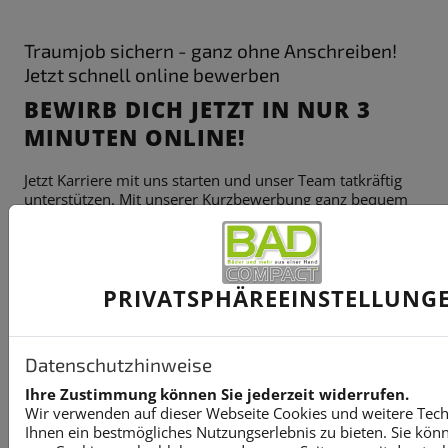
Traumjob sichern - ganz ohne Anschreiben!
Jetzt schnell online bewerben
BEWIRB DICH JETZT IN NUR 3
MINUTEN ONLINE!
Jetzt Karriere mit uns starten und unser Team tatkräftig
unterstützen. Mit unserer Kurzbewerbung ganz bequem
und mit wenigen Klicks den Arbeitsplatz sichern.
PRIVATSPHÄRE­EINSTELLUNG
Kontaktformular-Fortschritt
1
Datenschutzhinweise
2
Ihre Zustimmung können Sie jederzeit widerrufen.
Wir verwenden auf dieser Webseite Cookies und weitere Tec
Ihnen ein bestmögliches Nutzungserlebnis zu bieten. Sie kön