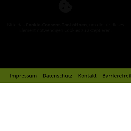
Bitte das
Cookie-Consent-Tool öffnen
, um die für dieses
Element notwendigen Cookies zu akzeptieren.
Impressum
Datenschutz
Kontakt
Barrierefre