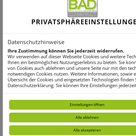
PRIVATSPHÄRE­EINSTELLUNG
Kontaktformular-Fortschritt
1
Datenschutzhinweise
2
Ihre Zustimmung können Sie jederzeit widerrufen.
Wir verwenden auf dieser Webseite Cookies und weitere Tec
Ihnen ein bestmögliches Nutzungserlebnis zu bieten. Sie kön
von Cookies auch ablehnen und unsere Seite nur mit den tec
Für welche Ausbildungsstelle möchtest du dich
notwendigen Cookies nutzen. Weitere Informationen, sowie ein
bewerben?*
Übersicht der Cookies und eingesetzten Technologien finden S
Datenschutzerklärung. Sie können Ihre Einstellungen jederzei
Praktikum
Einstellungen öffnen
Ich habe zunächst Interesse an einem
Praktikum.
Alle ablehnen
Welche Schulart besuchst du aktuell?*
Alle akzeptieren
Hauptschule