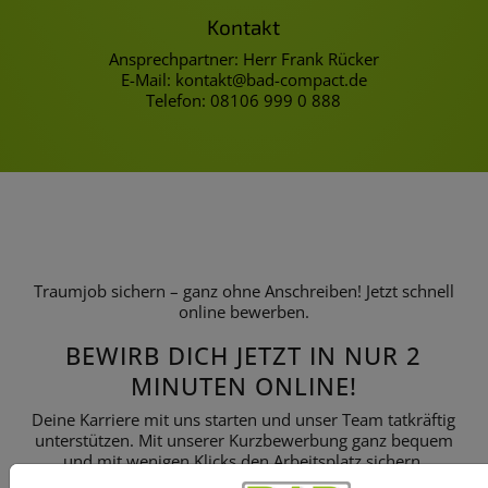
Kontakt
Ansprechpartner: Herr Frank Rücker
E-Mail: kontakt@bad-compact.de
Telefon: 08106 999 0 888
Traumjob sichern – ganz ohne Anschreiben! Jetzt schnell
online bewerben.
BEWIRB DICH JETZT IN NUR 2
MINUTEN ONLINE!
Deine Karriere mit uns starten und unser Team tatkräftig
unterstützen. Mit unserer Kurzbewerbung ganz bequem
und mit wenigen Klicks den Arbeitsplatz sichern.