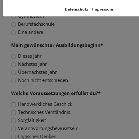
Realschule
Datenschutz
Impressum
Gymnasium
Berufsfachschule
Eine andere
Mein gewünschter Ausbildungsbeginn*
Dieses Jahr
Nächstes Jahr
Übernächstes Jahr
Noch nicht entschieden
Welche Voraussetzungen erfüllst du?*
Handwerkliches Geschick
Technisches Verständnis
Sorgfältigkeit
Verantwortungsbewusstsein
Logisches Denken