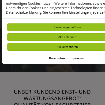
notwendigen Cookies nutzen. Weitere Informationen, sowie ein
Verlängern Sie die Lebensdauer Ihrer
Übersicht der Cookies und eingesetzten Technologien finden S
Heizungsanlage
Datenschutzerklärung. Sie können Ihre Einstellungen jederzei
Minimieren Sie den Schadstoffausstoß
Einstellungen öffnen
Profitieren Sie vom Garantieanspruch neuer
Anlagen
Alle ablehnen
Beugen Sie Heizungsausfällen vor
Alle akzeptieren
Sichern Sie sich Ihren Versicherungsschutz bei
Folgeschäden
Datenschutz
Impressum
UNSER KUNDENDIENST- UND
WARTUNGSANGEBOT:
QUALITÄT VOM FACHBETRIEB