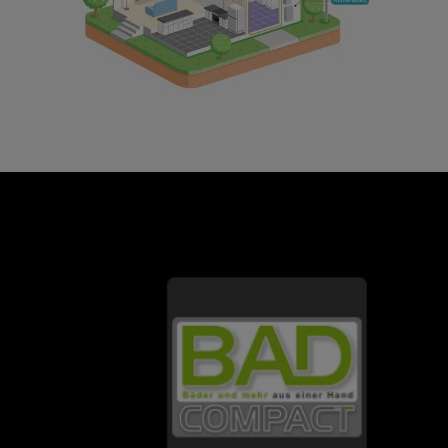
FOOTER - KONTAKTDATEN UND ÖFFNU