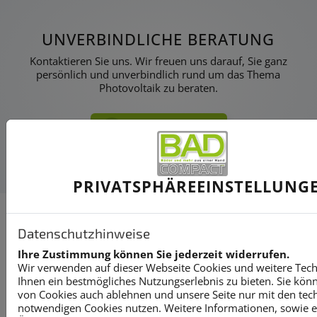
UNVERBINDLICHE BERATUNG
Kontaktieren Sie uns. Wir freuen uns darauf, Sie ganz
persönlich und unverbindlich rund um das Thema
Photovoltaik zu beraten.
Jetzt beraten lassen
PRIVATSPHÄRE­EINSTELLUNG
Datenschutzhinweise
WAS IST PHOTOVOLTAIK UND WIE
Ihre Zustimmung können Sie jederzeit widerrufen.
FUNKTIONIERT EINE
Wir verwenden auf dieser Webseite Cookies und weitere Tec
Ihnen ein bestmögliches Nutzungserlebnis zu bieten. Sie kön
PHOTOVOLTAIKANLAGE?
von Cookies auch ablehnen und unsere Seite nur mit den tec
notwendigen Cookies nutzen. Weitere Informationen, sowie ein