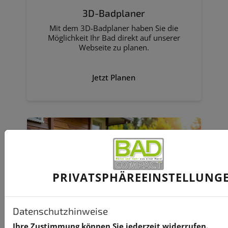
3D-Badplaner
Mit dem 3D-Badplaner haben Sie die
Möglichkeit Ihr Bad direkt auf unserer
Webseite zu planen.
Jetzt Planen
PRIVATSPHÄRE­EINSTELLUNG
Datenschutzhinweise
Ihre Zustimmung können Sie jederzeit widerrufen.