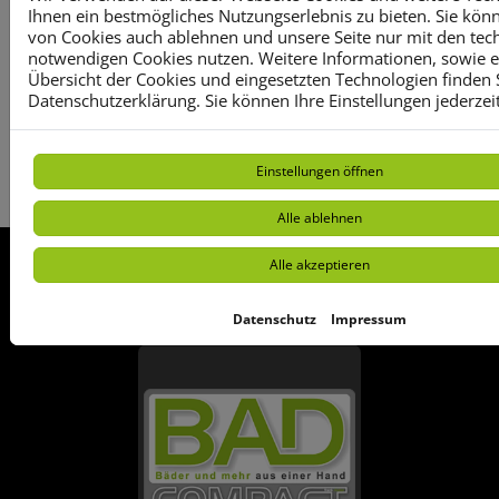
klaren Linien. Einfach
Ihnen ein bestmögliches Nutzungserlebnis zu bieten. Sie kön
er
A
von Cookies auch ablehnen und unsere Seite nur mit den tec
einladend. Grifflos, ruhig und
notwendigen Cookies nutzen. Weitere Informationen, sowie ein
funktional.
s
E
Übersicht der Cookies und eingesetzten Technologien finden S
Datenschutzerklärung. Sie können Ihre Einstellungen jederzei
en
Einstellungen öffnen
nd
Alle ablehnen
s
Alle akzeptieren
FOOTER - KONTAKTDATEN UND ÖFFNU
Datenschutz
Impressum