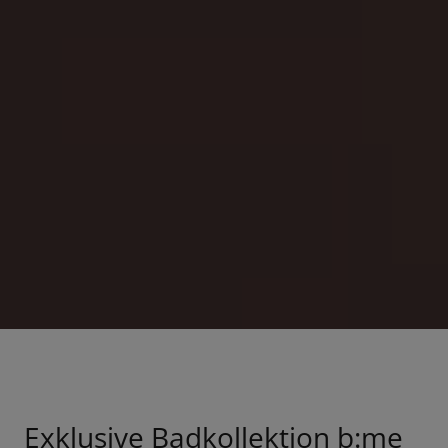
Exklusive Badkollektion b:me