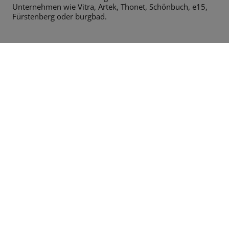
Unternehmen wie Vitra, Artek, Thonet,
Schönbuch, e15,
Fürstenberg oder burgbad.