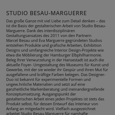
STUDIO BESAU-MARGUERRE
Das große Ganze mit viel Liebe zum Detail denken – das
ist die Basis der
gestalterischen Arbeit von Studio Besau-
Marguerre. Dank des
interdisziplinären
Gestaltungsansatzes des 2011 von den Partnern
Marcel
Besau und Eva Marguerre gegründeten Studios
entstehen Produkte und
grafische Arbeiten, Exhibition
Designs und umfangreiche Interior Design-
Projekte wie
etwa die Möblierung der Hamburger Elbphilharmonie.
Beleg
Ihrer Verwurzelung in der Hansestadt ist auch die
aktuelle Foyer-
Umgestaltung des Museums für Kunst und
Gewerbe, mit der sie wieder ihr
Gespür und ihren Mut für
ausgefallene und kräftige Farben belegen. Das Designer-
Duo ist bekannt für experimentelle Formen und
ungew.hnliche Materialien und setzt auf eine
ganzheitliche Markenberatung und ineinandergreifende
Konzeptumsetzung. Ausgangspunkt der
gestalterischen
Arbeit eines jeden Projektes ist stets das
Produkt selbst, für dessen Entwurf
das Interieur von
Anfang an mitgedacht wird. Vielfach ausgezeichnet
arbeitet
Studio Besau-Marguerre für namhafte