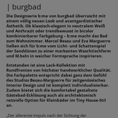
| burgbad
Die Designserie b:me von burgbad überrascht mit
einem völlig neuen Look
und avantgardistischer
Ästhetik. Ob klassisch-elegant in neutralem Weiß
und
Anthrazit oder trendbewusst in bicolor
kombinierbarer Farbgebung – b:me
macht das Bad
zum Wohnzimmer. Marcel Besau und Eva Marguerre
ließen
sich für b:me vom Licht- und Schattenspiel
der Sanddünen zu einer
markanten Waschtischform
und M.beln in weicher Formsprache inspirieren.
Entstanden ist eine Lack-Kollektion mit
Rundfronten von höchster
handwerklicher Qualität.
Die Farbpalette entspricht dabei ganz dem Gefühl
des Studios Besau-Marguerre für zeitgenössisches
Interior Design und ist
komplett individualisierbar.
Zudem bietet sich die komfortabel gestaltete
Gästebad-Ecklösung auch als architektonisch
reizvolle Option für Kleinbäder
im Tiny House-Stil
an.
„Der allererste Impuls nach der Sichtung der