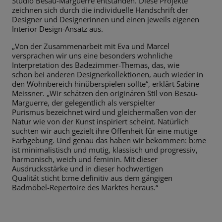
Studio Besau-Marguerre
entstanden. Diese Projekte
zeichnen sich durch die individuelle Handschrift
der
Designer und Designerinnen und einen jeweils eigenen
Interior Design-
Ansatz aus.
„Von der Zusammenarbeit mit Eva und Marcel
versprachen wir uns eine
besonders wohnliche
Interpretation des Badezimmer-Themas, das, wie
schon
bei anderen Designerkollektionen, auch wieder in
den Wohnbereich
hinüberspielen sollte“, erklärt Sabine
Meissner. „Wir schätzen den originären
Stil von Besau-
Marguerre, der gelegentlich als verspielter
Purismus
bezeichnet wird und gleichermaßen von der
Natur wie von der Kunst
inspiriert scheint. Natürlich
suchten wir auch gezielt ihre Offenheit für eine
mutige
Farbgebung. Und genau das haben wir bekommen: b:me
ist
minimalistisch und mutig, klassisch und progressiv,
harmonisch, weich und
feminin. Mit dieser
Ausdrucksstärke und in dieser hochwertigen
Qualität
sticht b:me definitiv aus dem gängigen
Badmöbel-Repertoire des Marktes
heraus.“