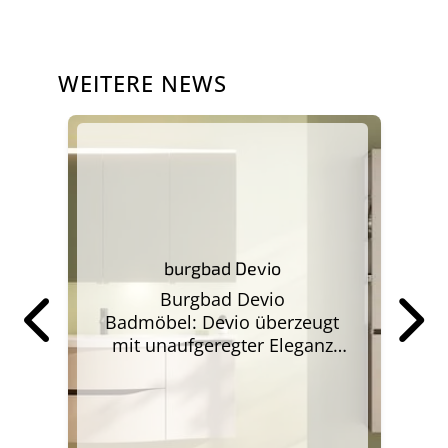
WEITERE NEWS
n:
burgbad Devio
Burgbad Devio
st
M
Badmöbel: Devio überzeugt
weiterlesen
wei
mit unaufgeregter Eleganz
en
und funktionalem Stauraum.
kt
Schlanken Proportionen und
klaren Linien. Einfach
er
A
einladend. Grifflos, ruhig und