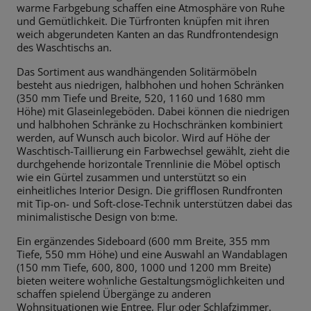
warme Farbgebung schaffen eine Atmosphäre von Ruhe
und Gemütlichkeit. Die Türfronten knüpfen mit ihren
weich abgerundeten Kanten an das Rundfrontendesign
des Waschtischs an.
Das Sortiment aus wandhängenden Solitärmöbeln
besteht aus niedrigen, halbhohen und hohen Schränken
(350 mm Tiefe und Breite, 520, 1160 und 1680 mm
Höhe) mit Glaseinlegeböden. Dabei können die niedrigen
und halbhohen Schränke zu Hochschränken kombiniert
werden, auf Wunsch auch bicolor. Wird auf Höhe der
Waschtisch-Taillierung ein Farbwechsel gewählt, zieht die
durchgehende horizontale Trennlinie die Möbel optisch
wie ein Gürtel zusammen und unterstützt so ein
einheitliches Interior Design. Die grifflosen Rundfronten
mit Tip-on- und Soft-close-Technik unterstützen dabei das
minimalistische Design von b:me.
Ein ergänzendes Sideboard (600 mm Breite, 355 mm
Tiefe, 550 mm Höhe) und eine Auswahl an Wandablagen
(150 mm Tiefe, 600, 800, 1000 und 1200 mm Breite)
bieten weitere wohnliche Gestaltungsmöglichkeiten und
schaffen spielend Übergänge zu anderen
Wohnsituationen wie Entree, Flur oder Schlafzimmer.