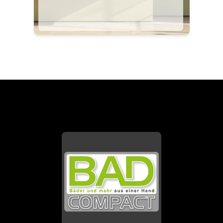
funktional.
s
E
en
nd
s
FOOTER - KONTAKTDATEN UND ÖFFNU