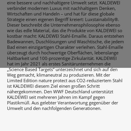
eine bessere und nachhaltigere Umwelt setzt. KALDEWEI
verbindet modernen Luxus mit nachhaltigem Denken,
Wirtschaften und Handeln – und hat für diese globale
Strategie einen eigenen Begriff kreiert: Luxstainability®.
Dieser beschreibt die Unternehmensphilosophie ebenso
wie das edle Material, das die Produkte von KALDEWEI so
kostbar macht: KALDEWEI Stahl-Emaille. Daraus entstehen
Badewannen, Duschlösungen und Waschtische, die jedem
Bad einen einzigartigen Charakter verleihen. Stahl-Emaille
überzeugt durch hochwertige Oberflächen, lebenslange
Haltbarkeit und 100-prozentige Zirkularität. KALDEWEI
hat im Jahr 2021 als erstes Sanitärunternehmen die
„Science Based Targets“ unterzeichnet und sich auf den
Weg gemacht, klimaneutral zu produzieren. Mit der
Limited Edition nature protect aus CO2-reduziertem Stahl
ist KALDEWEI diesem Ziel einen großen Schritt
nähergekommen. Den WWF Deutschland unterstützt
KALDEWEI seit mehreren Jahren im Kampf gegen
Plastikmüll. Aus gelebter Verantwortung gegenüber der
Umwelt und den nachfolgenden Generationen.