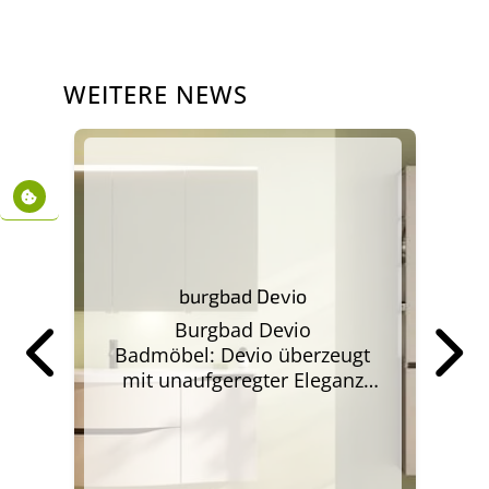
WEITERE NEWS
n:
burgbad Devio
Burgbad Devio
st
M
Badmöbel: Devio überzeugt
weiterlesen
wei
mit unaufgeregter Eleganz
en
und funktionalem Stauraum.
kt
Schlanken Proportionen und
klaren Linien. Einfach
er
A
einladend. Grifflos, ruhig und