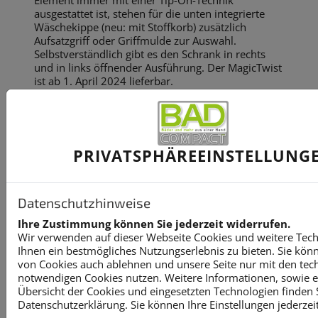
Element immer mit einer Tip-On-Technik
ausgestattet ist, stehen für die unten integrierte
Wäschekippe (neu: mit Stoffkorb) zusätzlich
Aufsatzgriff oder Griffmulde zur Auswahl.
Selbstverständlich gibt es den Schrank in rechts
und in links öffnender Ausführung. Der MagicTwist
ist ab 1. April 2024 lieferbar.
PRIVATSPHÄRE­EINSTELLUNG
Datenschutzhinweise
Ihre Zustimmung können Sie jederzeit widerrufen.
Wir verwenden auf dieser Webseite Cookies und weitere Tec
Ihnen ein bestmögliches Nutzungserlebnis zu bieten. Sie kön
von Cookies auch ablehnen und unsere Seite nur mit den tec
notwendigen Cookies nutzen. Weitere Informationen, sowie ein
Übersicht der Cookies und eingesetzten Technologien finden S
Datenschutzerklärung. Sie können Ihre Einstellungen jederzei