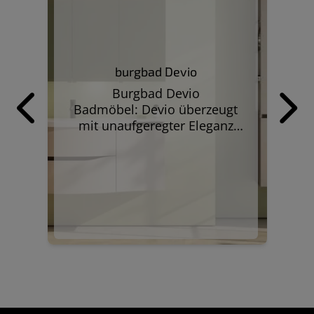
n:
burgbad Devio
Burgbad Devio
st
M
Badmöbel: Devio überzeugt
weiterlesen
wei
mit unaufgeregter Eleganz
en
und funktionalem Stauraum.
kt
Schlanken Proportionen und
klaren Linien. Einfach
er
A
einladend. Grifflos, ruhig und
funktional.
s
E
en
nd
s